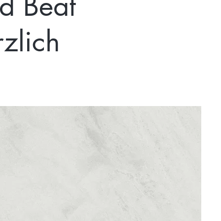
nd Beat
zlich