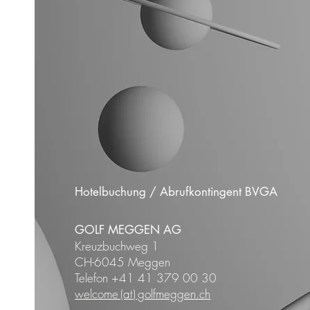
Hotelbuchung / Abrufkontingent BVGA
GOLF MEGGEN AG
Kreuzbuchweg 1
CH-6045 Meggen
Telefon +41 41 379 00 30
welcome (at) golfmeggen.ch