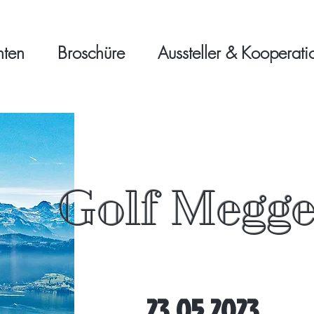
nten
Broschüre
Aussteller & Kooperati
Golf Megg
23.05.2023